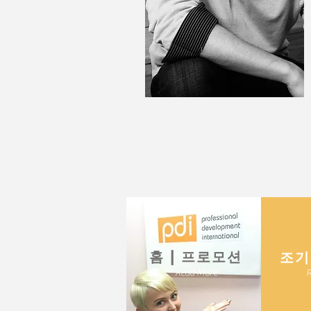
​홈 | 프로모션
​조
Read More
R