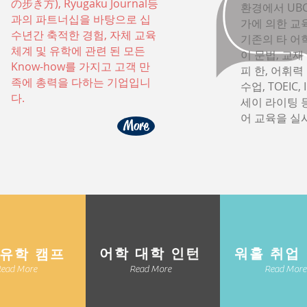
の步き方), Ryugaku Journal등
환경에서 UBC
과의 파트너십을 바탕으로 십
가에 의한 교
수년간 축적한 경험, 자체 교육
기존의 타 어학
체계 및 유학에 관련 된 모든
이 문법, 교
Know-how를 가지고 고객 만
피 한, 어휘력
족에 총력을 다하는 기업입니
수업, TOEIC
다.
세이 라이팅 
어 교육을 실
More
​어학 대학 인턴
워홀 취업
기유학 캠프
ead More
Read More
Read More