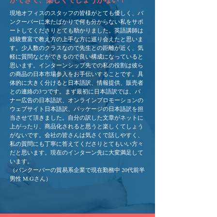
現地オフィスのスタッフの皆様がとても優しく、バ
ンクーバーに来たばかりで何も分からない私をサポ
ートしてくださりとても助かりました。英語講師は
経験豊富で教え方の上手な方に巡り会えたと思いま
す。少人数のクラスなので先生との距離が近く、気
軽に質問などができるので良い構成になっていると
思います。インターンシップ先での私の役割は彼ら
の商品の日本市場参入をお手伝いすることです。具
体的に大きく分けると日本語訳、情報提供、販売者
との連絡の3つです。まず最初に日本語訳では、バ
ナー広告の日本語訳、オンラインプロモーションの
ウェブサイト日本語訳、パッケージの日本語訳を担
当させて頂きました。自分の訳した文章がネットに
上がったり、商品化されると思うと楽しくてしょう
がないです。会社の皆さんは気さくで話しやすく、
私の質問にも丁寧に答えてくださりとてもいい方々
だと思います。現在のインターン先に大変満足して
います。
（バンクーバーの貿易系企業で現在勤務中 20代前半
男性 M.Gさん）