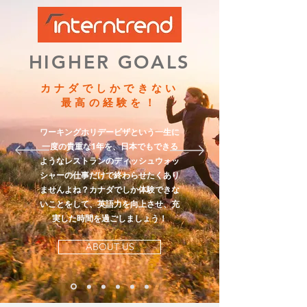
HIGHER GOALS
カナダでしかできない
最高の経験を
！
ワーキングホリデービザという一生に
一度の貴重な1年を、日本でもできる
ようなレストランのディッシュウォッ
シャーの仕事だけで終わらせたくあり
ませんよね？カナダでしか体験できな
いことをして、英語力を向上させ、充
実した時間を過ごしましょう！
ABOUT US