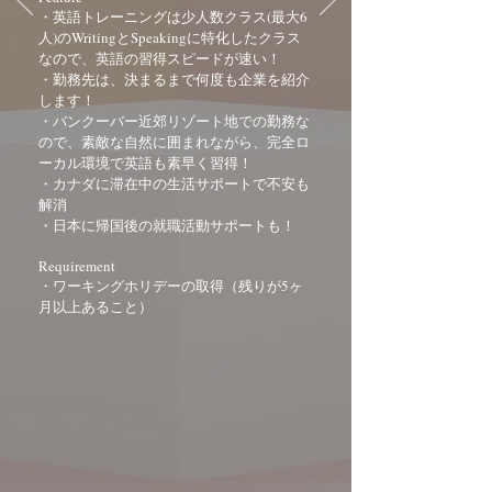
・英語トレーニングは少人数クラス(最大6
人)のWritingとSpeakingに特化したクラス
なので、英語の習得スピードが速い！
・勤務先は、決まるまで何度も企業を紹介
します！
・バンクーバー近郊リゾート地での勤務な
ので、素敵な自然に囲まれながら、完全ロ
ーカル環境で英語も素早く習得！
・カナダに滞在中の生活サポートで不安も
解消
・日本に帰国後の就職活動サポートも！
Requirement
・ワーキングホリデーの取得（残りが5ヶ
月以上あること）