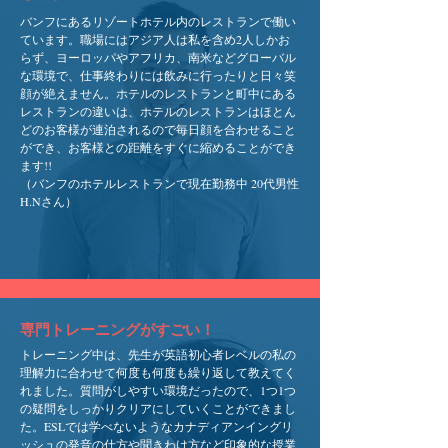
バンフにあるリゾートホテル内のレストランで働い
ています。職場にはアジア人は私を含め2人しかお
らず、ヨーロッパやアフリカ、南米などグローバル
な環境で、仕事終わりには飲みに行ったりと日々笑
顔が絶えません。ホテルのレストランと町中にある
レストランの違いは、ホテルのレストランはほとん
どのお客様が連泊されるので毎日顔を合わせること
ができ、お客様との距離をすぐに縮めることができ
ます!!
（バンフのホテルレストランで現在勤務中 20代男性
H.Nさん）
専門トレーニングがすごい！​
トレーニング中は、先生が英語初心者レベルの私の
理解力に合わせて何度も何度も繰り返して教えてく
れました。質問がしやすい環境だったので、1つ1つ
の疑問をしっかりクリアにしていくことができまし
た。ESLでは学べないようなカナディアンイングリ
ッシュの発音の仕方や聞きわけ方など印象的な授業