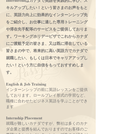
Interntrendはカナダで英語を実践的に学び、ス
キルアップしたい！という皆さまのお声をもと
に、英語力向上に効果的なインターンシップ先
をご紹介し、お仕事に適した専用トレーニング
や滞在先手配等のサービスをご提供しておりま
す。ワーキングホリデービザでこれからカナダ
にご渡航予定の皆さま、又は既に滞在している
皆さまの中で、将来的に高い英語力でカナダで
就職したい、もしくは日本でキャリアアップし
たい！という方に自信をもっておすすめしま
す。
English & Job Training
インターンシップの前に英語レッスンをご提供
しております。ロールプレイ形式の学習など、
職種に合わせたビジネス英語を学ぶことができ
ます
Internship Placement
就職が難しいカナダですが、弊社は多くのカナ
ダ企業と提携を結んでおりますのでお客様のご