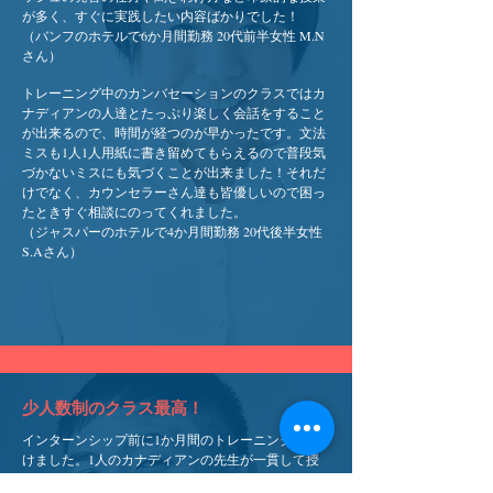
が多く、すぐに実践したい内容ばかりでした！
（バンフのホテルで6か月間勤務 20代前半女性 M.N
さん）
トレーニング中のカンバセーションのクラスではカ
ナディアンの人達とたっぷり楽しく会話をすること
が出来るので、時間が経つのが早かったです。文法
ミスも1人1人用紙に書き留めてもらえるので普段気
づかないミスにも気づくことが出来ました！それだ
けでなく、カウンセラーさん達も皆優しいので困っ
たときすぐ相談にのってくれました。
（ジャスパーのホテルで4か月間勤務 20代後半女性
S.Aさん）
少人数制のクラス最高！​
インターンシップ前に1か月間のトレーニングを受
けました。1人のカナディアンの先生が一貫して授
業をしてくれたので、初めはネイティブの英語が聴