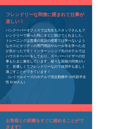
フレンドリーな同僚に囲まれて仕事が
楽しい！
​バンクーバーオフィスでは先生もスタッフさんもフ
レンドリーで困った時にすぐに助けてくれました。
トレーニングは普通の英語の授業では学べないよう
なホスピタリティの専門用語やルール等を学べた点
が良かったです！インターンシップ先のホテルでは
ハウスキーパーをしており、スーパーバイザーの仕
事もたまに兼任しています。様々な国籍の同僚がい
て、皆優しくてフレンドリーなので休憩中も楽しく
過ごすことができています！
（レイクルイーズのホテルで現在勤務中 20代前半女
性 H.Mさん）
お客様との距離をすぐに縮めることがで
きます!!