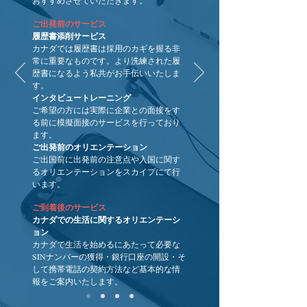
おすすめさせていただきます。
ご出発前のサービス
履歴書添削サービス
カナダでは履歴書は採用のカギを握る非
常に重要なものです。より洗練された履
歴書になるよう私共がお手伝いいたしま
す。
インタビュートレーニング ​
ご希望の方には実際に企業との面接をす
る前に模擬面接のサービスを行っており
ます。
ご出発前のオリエンテーション
​ご出国前に出発前の注意点や入国に関す
るオリエンテーションをスカイプにて行
います。
ご到着後のサービス
カナダでの生活に関するオリエンテーシ
ョン
カナダで生活を始めるにあたって必要な
SINナンバーの獲得・銀行口座の開設・そ
して携帯電話の契約方法など基本的な情
報をご案内いたします。